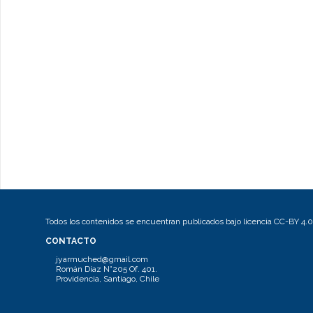
Todos los contenidos se encuentran publicados bajo licencia CC-BY 4.0
CONTACTO
jyarmuched@gmail.com
Román Díaz N°205 Of. 401.
Providencia, Santiago, Chile