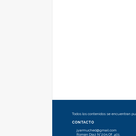
Todos los contenidos se encuentran pub
CONTACTO
jyarmuched@gmail.com
Román Díaz N°205 Of. 401.