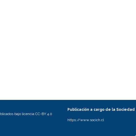
Publicación a cargo de la Sociedad
licados bajo licencia CC-BY 4.0
https://www.socich.cl