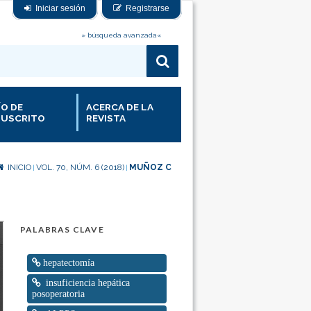
Iniciar sesión
Registrarse
» búsqueda avanzada«
ÍO DE
ACERCA DE LA
USCRITO
REVISTA
INICIO
VOL. 70, NÚM. 6 (2018)
MUÑOZ C
|
|
PALABRAS CLAVE
hepatectomía
insuficiencia hepática
posoperatoria