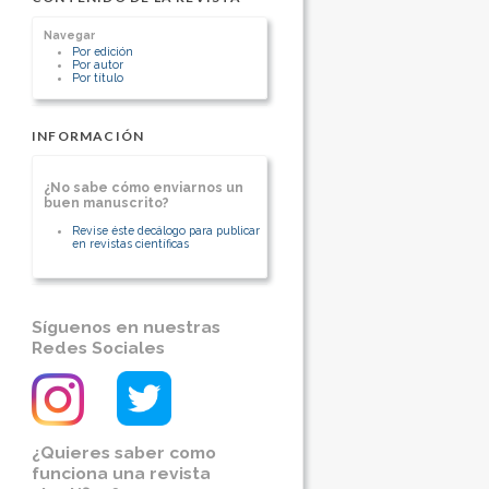
Chile
Oncólogo Médico
Navegar
[Ver otros artículos de este autor]
Por edición
Por autor
Por título
INFORMACIÓN
¿No sabe cómo enviarnos un
buen manuscrito?
Revise éste decálogo para publicar
en revistas científicas
Síguenos en nuestras
Redes Sociales
¿Quieres saber como
funciona una revista