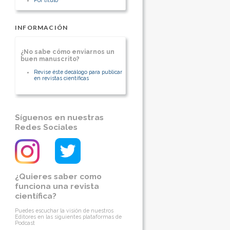
[Ver otros artículos de este autor]
de Seguridad. Santiago, Región
Metropolitana, Chile
[Ver otros artículos de este autor]
INFORMACIÓN
¿No sabe cómo enviarnos un
buen manuscrito?
Revise éste decálogo para publicar
en revistas científicas
Síguenos en nuestras
Redes Sociales
¿Quieres saber como
funciona una revista
científica?
Puedes escuchar la visión de nuestros
Editores en las siguientes plataformas de
Podcast