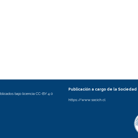
Publicación a cargo de la Sociedad
licados bajo licencia CC-BY 4.0
https://www.socich.cl