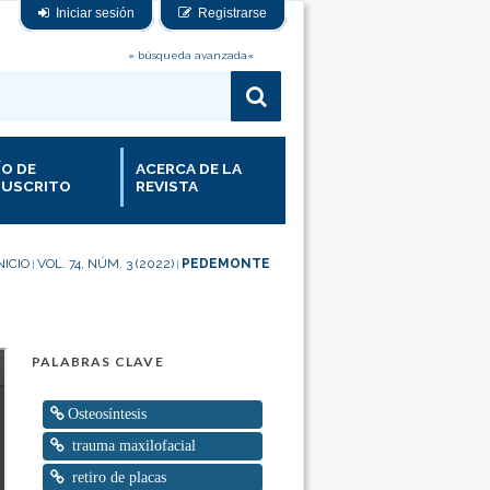
Iniciar sesión
Registrarse
» búsqueda avanzada«
ÍO DE
ACERCA DE LA
USCRITO
REVISTA
NICIO
VOL. 74, NÚM. 3 (2022)
PEDEMONTE
|
|
PALABRAS CLAVE
Osteosíntesis
trauma maxilofacial
retiro de placas