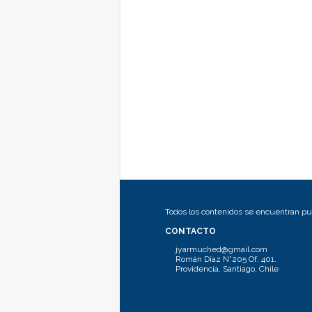
Todos los contenidos se encuentran pub
CONTACTO
jyarmuched@gmail.com
Román Díaz N°205 Of. 401.
Providencia, Santiago, Chile