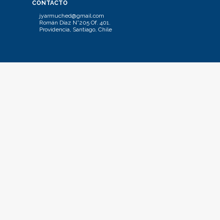
CONTACTO
jyarmuched@gmail.com
Román Díaz N°205 Of. 401.
Providencia, Santiago, Chile