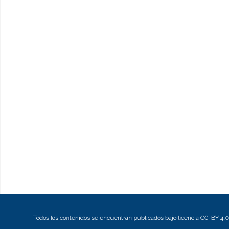
Todos los contenidos se encuentran publicados bajo licencia CC-BY 4.0