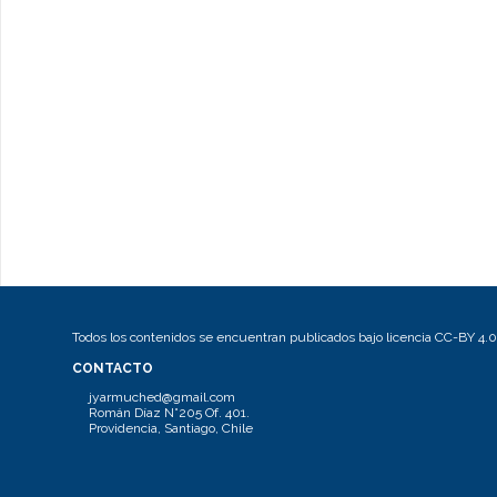
Todos los contenidos se encuentran publicados bajo licencia CC-BY 4.0
CONTACTO
jyarmuched@gmail.com
Román Díaz N°205 Of. 401.
Providencia, Santiago, Chile