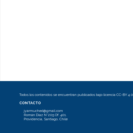
Todos los contenidos se encuentran publicados bajo licencia CC-BY 4.0
CONTACTO
jyarmuched@gmail.com
Román Díaz N°205 Of. 401.
Providencia, Santiago, Chile