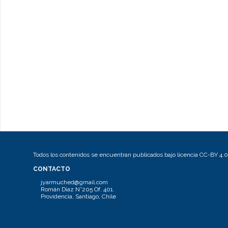
Todos los contenidos se encuentran publicados bajo licencia CC-BY 4.0
CONTACTO
jyarmuched@gmail.com
Román Díaz N°205 Of. 401.
Providencia, Santiago, Chile