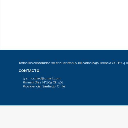
Todos los contenidos se encuentran publicados bajo licencia CC-BY 4.0
CONTACTO
jyarmuched@gmail.com
Román Díaz N°205 Of. 401.
Providencia, Santiago, Chile