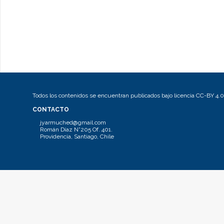
Todos los contenidos se encuentran publicados bajo licencia CC-BY 4.0
CONTACTO
jyarmuched@gmail.com
Román Díaz N°205 Of. 401.
Providencia, Santiago, Chile