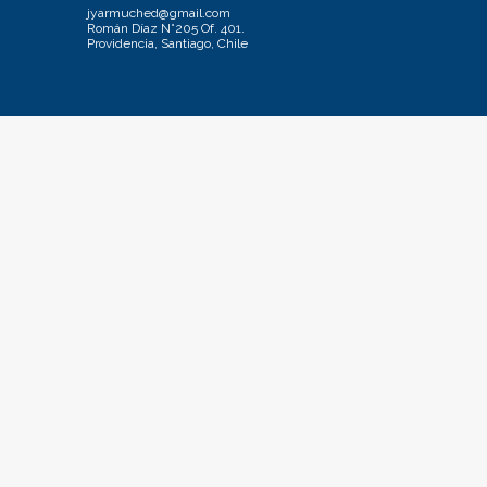
jyarmuched@gmail.com
Román Díaz N°205 Of. 401.
Providencia, Santiago, Chile