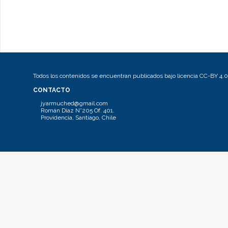
Todos los contenidos se encuentran publicados bajo licencia CC-BY 4.0
CONTACTO
jyarmuched@gmail.com
Román Díaz N°205 Of. 401.
Providencia, Santiago, Chile