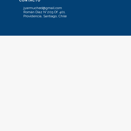
CONTACTO
jyarmuched@gmail.com
Román Díaz N°205 Of. 401.
Providencia, Santiago, Chile