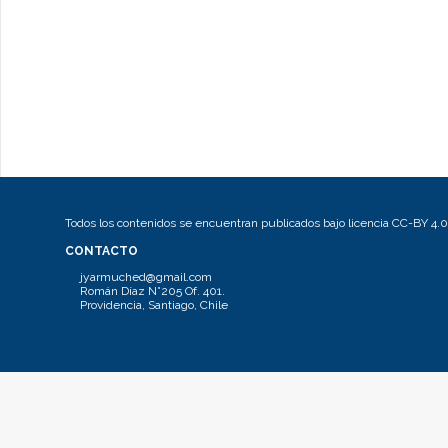
Todos los contenidos se encuentran publicados bajo licencia CC-BY 4.0
CONTACTO
jyarmuched@gmail.com
Román Díaz N°205 Of. 401.
Providencia, Santiago, Chile