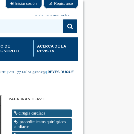
Iniciar sesión
Registrarse
» búsqueda avanzada«
ÍO DE
ACERCA DE LA
USCRITO
REVISTA
ICIO
VOL. 77, NÚM. 5 (2025)
REYES DUQUE
|
|
PALABRAS CLAVE
cirugía cardíaca
procedimientos quirúrgicos
cardíacos