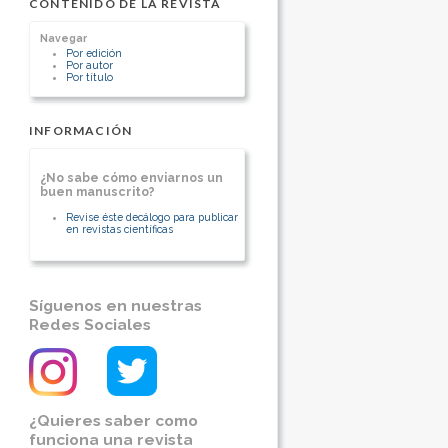
Colombia
CONTENIDO DE LA REVISTA
[Ver otros artículos de este autor]
Médico general de la Universidad de
Manizales, especialista en Cirugía
Navegar
General de la Universidad de Caldas,
Por edición
fellow en Cirugía Cardiovascular de la
Por autor
Universidad CES actualmente
Por título
Cirujano Cardiovascular del Hospital
Santa Sofía, Manizales, Caldas,
Colombia, y docente en la Universidad
de Manizales
INFORMACIÓN
[Ver otros artículos de este autor]
¿No sabe cómo enviarnos un
buen manuscrito?
Revise éste decálogo para publicar
en revistas científicas
Síguenos en nuestras
Redes Sociales
¿Quieres saber como
funciona una revista