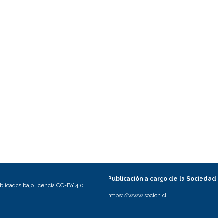
Publicación a cargo de la Sociedad
licados bajo licencia CC-BY 4.0
https://www.socich.cl