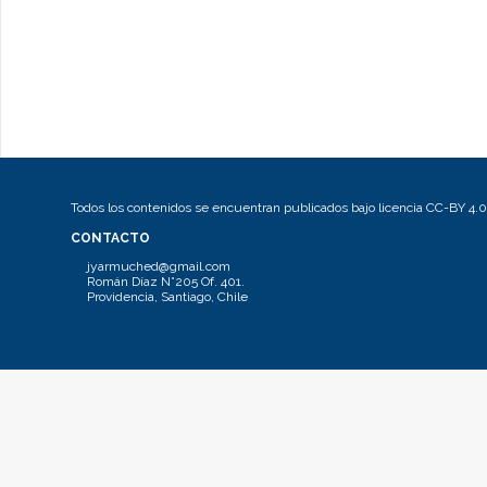
Todos los contenidos se encuentran publicados bajo licencia CC-BY 4.0
CONTACTO
jyarmuched@gmail.com
Román Díaz N°205 Of. 401.
Providencia, Santiago, Chile