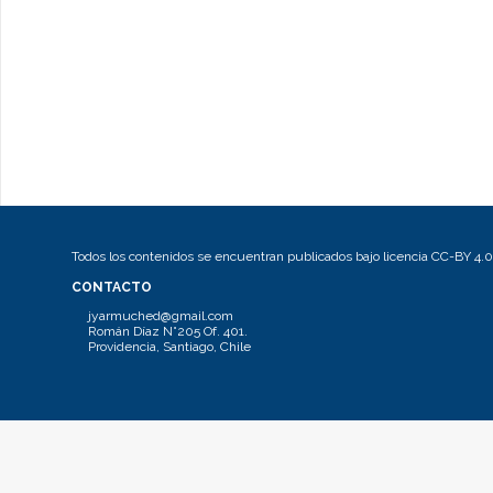
Todos los contenidos se encuentran publicados bajo licencia CC-BY 4.0
CONTACTO
jyarmuched@gmail.com
Román Díaz N°205 Of. 401.
Providencia, Santiago, Chile