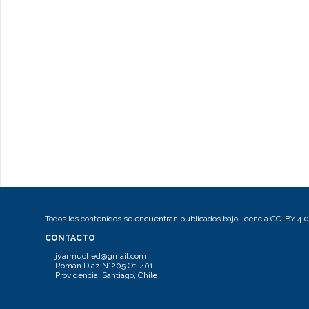
Todos los contenidos se encuentran publicados bajo licencia CC-BY 4.0
CONTACTO
jyarmuched@gmail.com
Román Díaz N°205 Of. 401.
Providencia, Santiago, Chile