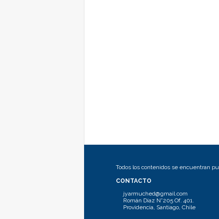
Todos los contenidos se encuentran pub
CONTACTO
jyarmuched@gmail.com
Román Díaz N°205 Of. 401.
Providencia, Santiago, Chile