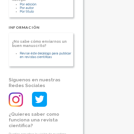
Staff Departamento Cirugía
Por edición
Por autor
[Ver otros artículos de este autor]
Por título
INFORMACIÓN
¿No sabe cómo enviarnos un
buen manuscrito?
Revise éste decálogo para publicar
en revistas científicas
Síguenos en nuestras
Redes Sociales
¿Quieres saber como
funciona una revista
científica?