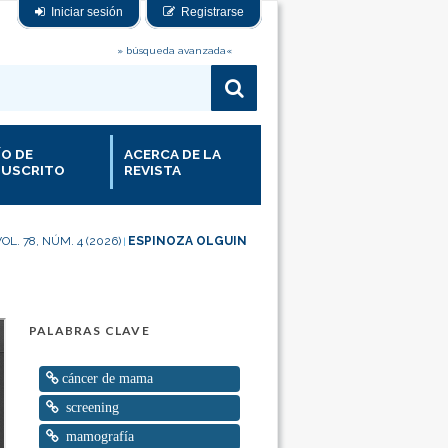
Iniciar sesión
Registrarse
» búsqueda avanzada«
ÍO DE
ACERCA DE LA
USCRITO
REVISTA
OL. 78, NÚM. 4 (2026)
ESPINOZA OLGUIN
|
PALABRAS CLAVE
cáncer de mama
screening
mamografía