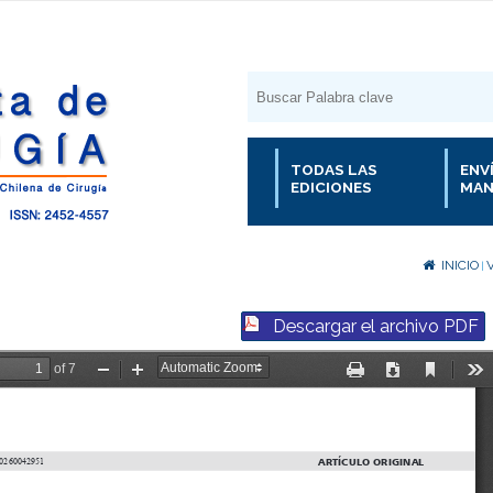
TODAS LAS
ENV
EDICIONES
MAN
INICIO
V
|
Descargar el archivo PDF