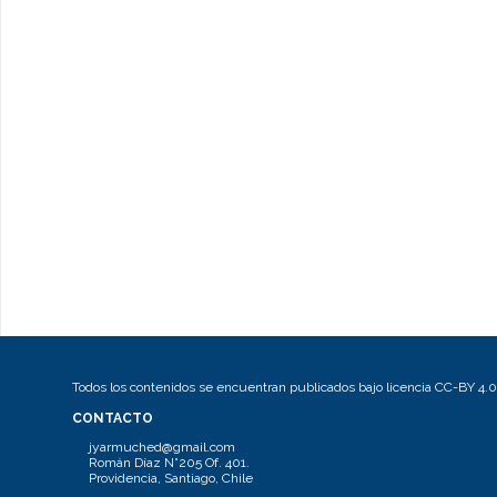
Todos los contenidos se encuentran publicados bajo licencia CC-BY 4.0
CONTACTO
jyarmuched@gmail.com
Román Díaz N°205 Of. 401.
Providencia, Santiago, Chile