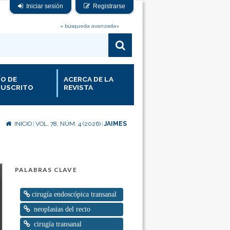
Iniciar sesión
Registrarse
» búsqueda avanzada«
ÍO DE
ACERCA DE LA
USCRITO
REVISTA
INICIO
VOL. 78, NÚM. 4 (2026)
JAIMES
|
|
PALABRAS CLAVE
cirugía endoscópica transanal
neoplasias del recto
cirugía transanal