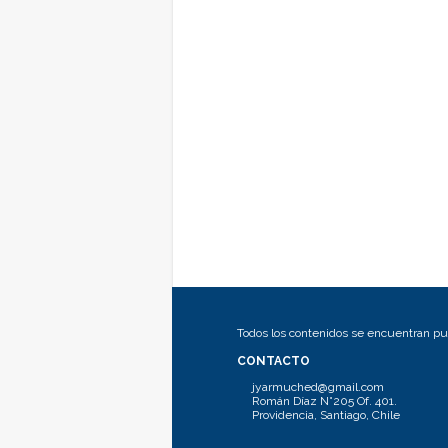
Todos los contenidos se encuentran pub
CONTACTO
jyarmuched@gmail.com
Román Díaz N°205 Of. 401.
Providencia, Santiago, Chile