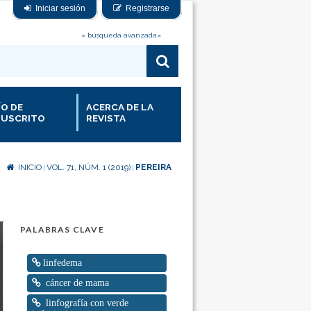
Iniciar sesión
Registrarse
» búsqueda avanzada«
ÍO DE
ACERCA DE LA
USCRITO
REVISTA
INICIO
VOL. 71, NÚM. 1 (2019)
PEREIRA
|
|
PALABRAS CLAVE
linfedema
cáncer de mama
linfografía con verde