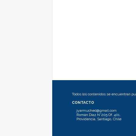
Todos los contenidos se encuentran pub
CONTACTO
jyarmuched@gmail.com
Román Díaz N°205 Of. 401.
Providencia, Santiago, Chile