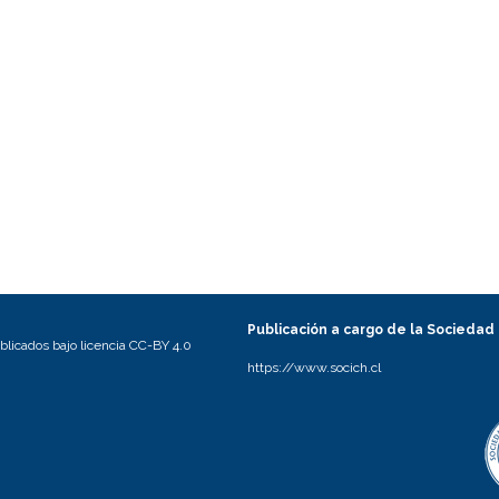
Publicación a cargo de la Sociedad
licados bajo licencia CC-BY 4.0
https://www.socich.cl