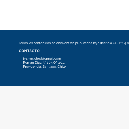
Todos los contenidos se encuentran publicados bajo licencia CC-BY 4.0
CONTACTO
jyarmuched@gmail.com
Román Díaz N°205 Of. 401.
Providencia, Santiago, Chile