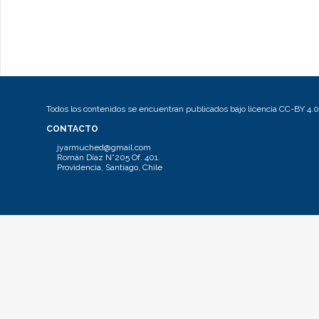
Todos los contenidos se encuentran publicados bajo licencia CC-BY 4.0
CONTACTO
jyarmuched@gmail.com
Román Díaz N°205 Of. 401.
Providencia, Santiago, Chile