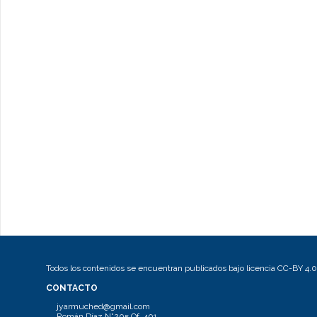
Todos los contenidos se encuentran publicados bajo licencia CC-BY 4.0
CONTACTO
jyarmuched@gmail.com
Román Díaz N°205 Of. 401.