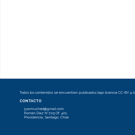
Todos los contenidos se encuentran publicados bajo licencia CC-BY 4.0
CONTACTO
jyarmuched@gmail.com
Román Díaz N°205 Of. 401.
Providencia, Santiago, Chile