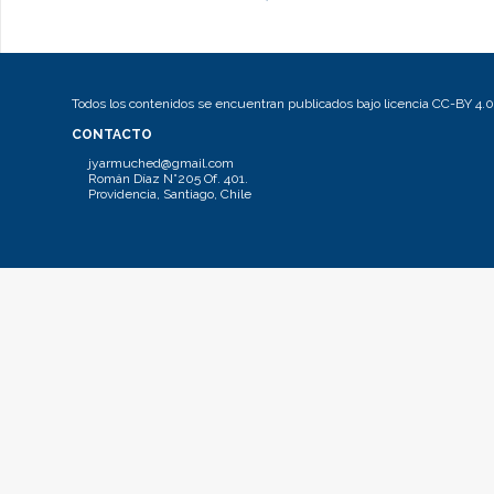
Todos los contenidos se encuentran publicados bajo licencia CC-BY 4.0
CONTACTO
jyarmuched@gmail.com
Román Díaz N°205 Of. 401.
Providencia, Santiago, Chile