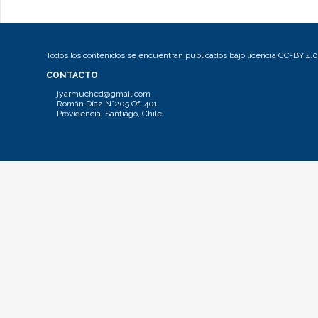
Todos los contenidos se encuentran publicados bajo licencia CC-BY 4.0
CONTACTO
jyarmuched@gmail.com
Román Díaz N°205 Of. 401.
Providencia, Santiago, Chile