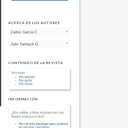
ACERCA DE LOS AUTORES
Carlos Garcia C.
Julio Yarmuch G.
Sociedad de Cirujanos de Chile
Chile
Presidente Sociedad de Cirujanos de
Revista de Cirugía
Chile
Chile
CONTENIDO DE LA REVISTA
[Ver otros artículos de este autor]
Editor Revista de Cirugía
Navegar
[Ver otros artículos de este autor]
Por edición
Por autor
Por título
INFORMACIÓN
¿No sabe cómo enviarnos un
buen manuscrito?
Revise éste decálogo para publicar
en revistas científicas