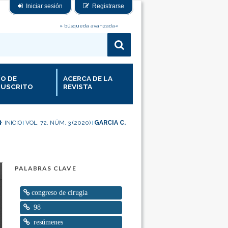
Iniciar sesión
Registrarse
» búsqueda avanzada«
ÍO DE
ACERCA DE LA
USCRITO
REVISTA
INICIO
VOL. 72, NÚM. 3 (2020)
GARCIA C.
|
|
PALABRAS CLAVE
congreso de cirugía
98
resúmenes