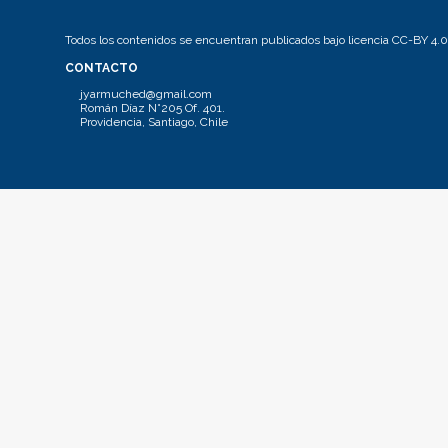
Todos los contenidos se encuentran publicados bajo licencia CC-BY 4.0
CONTACTO
jyarmuched@gmail.com
Román Díaz N°205 Of. 401.
Providencia, Santiago, Chile