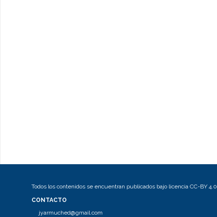
Todos los contenidos se encuentran publicados bajo licencia CC-BY 4.0
CONTACTO
jyarmuched@gmail.com