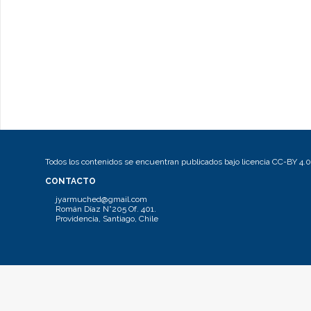
Todos los contenidos se encuentran publicados bajo licencia CC-BY 4.0
CONTACTO
jyarmuched@gmail.com
Román Díaz N°205 Of. 401.
Providencia, Santiago, Chile