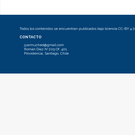
Todos los contenidos se encuentran publicados bajo licencia CC-BY 4.0
CONTACTO
jyarmuched@gmail.com
Román Díaz N°205 Of. 401.
Providencia, Santiago, Chile