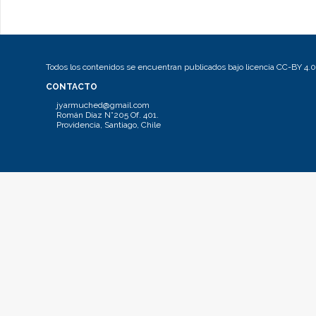
Todos los contenidos se encuentran publicados bajo licencia CC-BY 4.0
CONTACTO
jyarmuched@gmail.com
Román Díaz N°205 Of. 401.
Providencia, Santiago, Chile