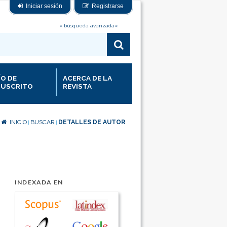
Iniciar sesión
Registrarse
» búsqueda avanzada«
ÍO DE
ACERCA DE LA
USCRITO
REVISTA
INICIO
BUSCAR
DETALLES DE AUTOR
|
|
INDEXADA EN