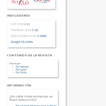
INDICADORES
SJR 2018
0.11
CiteScore 2018
0.09
SciELO Index 2018:
0.0964
Google h5-index
CONTENIDO DE LA REVISTA
Navegar
Por edición
Por autor
Por título
INFORMACIÓN
¿No sabe cómo enviarnos un
buen manuscrito?
Revise éste decálogo para publicar