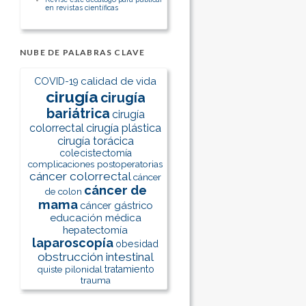
en revistas científicas
NUBE DE PALABRAS CLAVE
calidad de vida
COVID-19
cirugía
cirugía
bariátrica
cirugía
colorrectal
cirugía plástica
cirugía torácica
colecistectomía
complicaciones postoperatorias
cáncer colorrectal
cáncer
cáncer de
de colon
mama
cáncer gástrico
educación médica
hepatectomía
laparoscopía
obesidad
obstrucción intestinal
quiste pilonidal
tratamiento
trauma