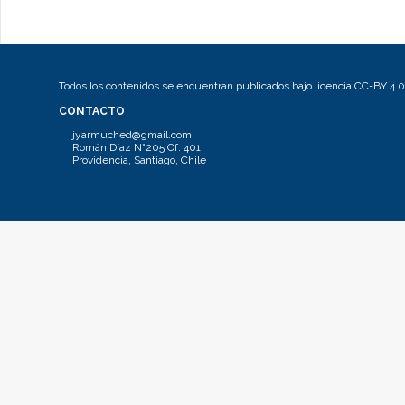
Todos los contenidos se encuentran publicados bajo licencia CC-BY 4.0
CONTACTO
jyarmuched@gmail.com
Román Díaz N°205 Of. 401.
Providencia, Santiago, Chile