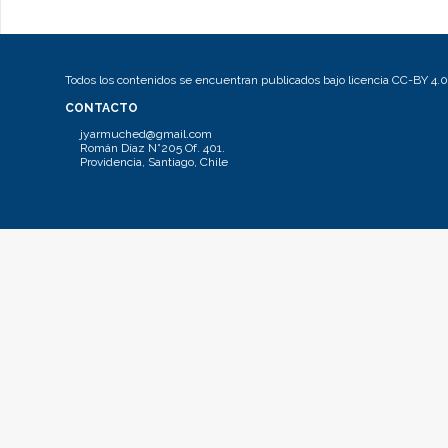
Todos los contenidos se encuentran publicados bajo licencia CC-BY 4.0
CONTACTO
jyarmuched@gmail.com
Román Díaz N°205 Of. 401.
Providencia, Santiago, Chile