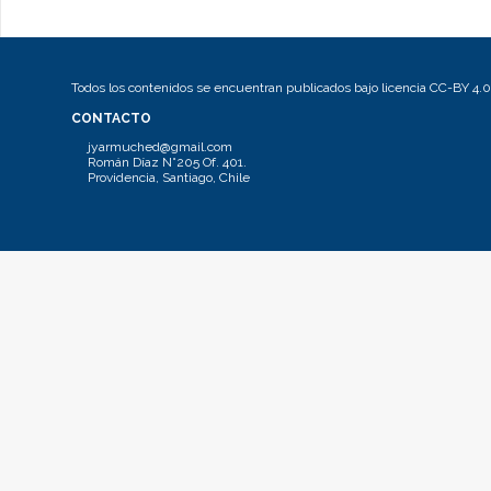
Todos los contenidos se encuentran publicados bajo licencia CC-BY 4.0
CONTACTO
jyarmuched@gmail.com
Román Díaz N°205 Of. 401.
Providencia, Santiago, Chile