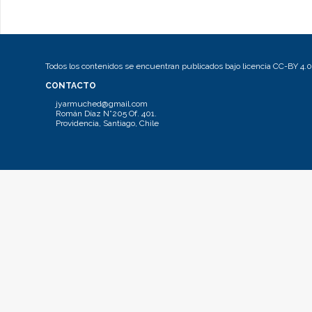
Todos los contenidos se encuentran publicados bajo licencia CC-BY 4.0
CONTACTO
jyarmuched@gmail.com
Román Díaz N°205 Of. 401.
Providencia, Santiago, Chile