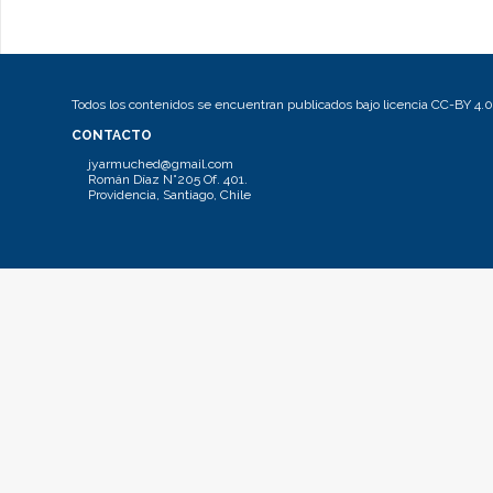
Todos los contenidos se encuentran publicados bajo licencia CC-BY 4.0
CONTACTO
jyarmuched@gmail.com
Román Díaz N°205 Of. 401.
Providencia, Santiago, Chile