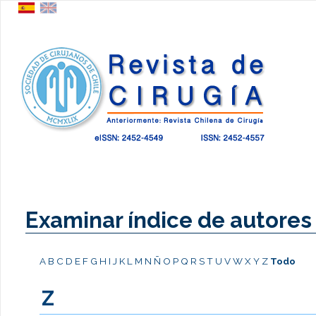
Examinar índice de autores
A
B
C
D
E
F
G
H
I
J
K
L
M
N
Ñ
O
P
Q
R
S
T
U
V
W
X
Y
Z
Todo
Z