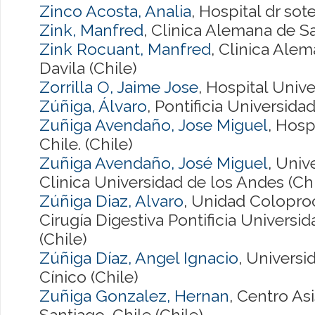
Zinco Acosta, Analia
, Hospital dr sote
Zink, Manfred
, Clinica Alemana de Sa
Zink Rocuant, Manfred
, Clinica Alem
Davila (Chile)
Zorrilla O, Jaime Jose
, Hospital Univ
Zúñiga, Álvaro
, Pontificia Universida
Zuñiga Avendaño, Jose Miguel
, Hosp
Chile. (Chile)
Zuñiga Avendaño, José Miguel
, Univ
Clinica Universidad de los Andes (Chi
Zúñiga Diaz, Alvaro
, Unidad Colopro
Cirugía Digestiva Pontificia Universi
(Chile)
Zúñiga Díaz, Angel Ignacio
, Universi
Cínico (Chile)
Zuñiga Gonzalez, Hernan
, Centro As
Santiago, Chile (Chile)