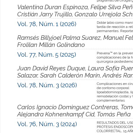
programas de cirugía 
Valentina Duran Espinoza, Felipe Silva P
Cristián Jarry Trujillo, Gonzalo Urrejola S
Vol. 78, Núm. 1 (2026)
Doble labio como mani
tardía de reacción a re
permanentes. Reporte
Ramsés Billyjoel Palma Suarez, Manuel Fe
Frolilan Millán Golindano
Vol. 77, Núm. 5 (2025)
Prevena™ en la preven
complicaciones de la h
quirúrgica postestern
Juan David Reyes Duque, Laura Sofía Pue
Salazar, Sarah Calderón Marín, Andrés Ra
Vol. 78, Núm. 3 (2026)
Complicaciones en cir
de contorno corporal:
lipoabdominoplastía, l
remodelación costal y 
complementarias
Carlos Ignacio Dominguez Contreras, Tomá
Alejandra Kohnenkampf Cid, Tomás Peña
Vol. 76, Núm. 3 (2024)
RESULTADOS DEL US
PRÓTESIS ENDOSCÓP
COLORRECTAL. 15 AÑ