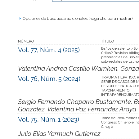
Opciones de búsqueda adicionales (haga clic para mostrar)
NÚMERO
TÍTULO
Vol. 77, Núm. 4 (2025)
Baños de asiento. ¿So
útiles? Revisión biblio
preferencias de uso en
colorrectales de Latin
Valentina Andrea Castillo Warnken, Gon
Vol. 76, Núm. 5 (2024)
TRAUMA HEPÁTICO: 
SERIE DE CASOS DE 
LESIÓN HEPÁTICA CO
TAPONAMIENTO
INTRAPARENQUIMAT
Sergio Fernando Chaparro Bustamante, 
González, Valentina Paz Fernandez Araya
Vol. 75, Núm. 1 (2023)
Tomo de Resúmenes d
Congreso Chileno e Int
Cirugía
Julio Elias Yarmuch Gutierrez