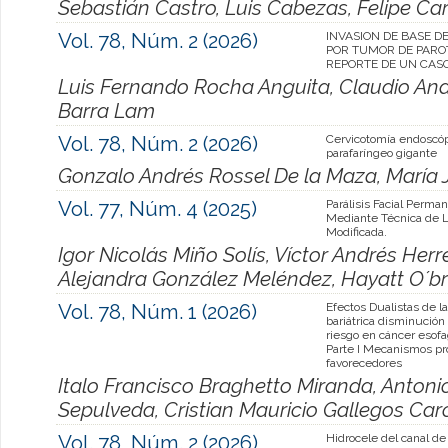
Sebastián Castro, Luis Cabezas, Felipe Ca
Vol. 78, Núm. 2 (2026)
INVASION DE BASE D
POR TUMOR DE PAROT
REPORTE DE UN CAS
Luis Fernando Rocha Anguita, Claudio And
Barra Lam
Vol. 78, Núm. 2 (2026)
Cervicotomía endoscó
parafaríngeo gigante
Gonzalo Andrés Rossel De la Maza, María
Vol. 77, Núm. 4 (2025)
Parálisis Facial Perma
Mediante Técnica de 
Modificada.
Igor Nicolás Miño Solís, Víctor Andrés Herr
Alejandra González Meléndez, Hayatt O´br
Vol. 78, Núm. 1 (2026)
Efectos Dualistas de la
bariátrica disminució
riesgo en cáncer esofa
Parte I Mecanismos pr
favorecedores
Italo Francisco Braghetto Miranda, Anton
Sepulveda, Cristian Mauricio Gallegos Car
Vol. 78, Núm. 2 (2026)
Hidrocele del canal d