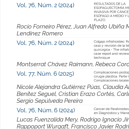
Vol. 76, Núm. 2 (2024)
RESULTADOS DE LA
ESOFAGUECTOMÍA M
INVASIVA POR CÁNCE
ESÓFAGO A MEDIO Y
PLAZO.
Rocío Forneiro Pérez, Juan Alfredo Ubiña 
Lendínez Romero
Vol. 76, Núm. 2 (2024)
Colgajo infrahioideo: 
caso y revisión de la t
quirúrgica - The infrah
case report and review
technique
Montserrat Chávez Raimann, Rebeca Corder
Vol. 77, Núm. 6 (2025)
Complicaciones postop
cirugía plástica. Parte I
Complicaciones locale
Nicole Alejandra Gutiérrez Púas, Claudia 
Benítez Seguel, Cristian Erazo Cortés, Ca
Sergio Sepúlveda Pereira
Vol. 76, Núm. 6 (2024)
Cáncer de Paratiroides
en Diagnóstico y Mane
Lucas Fuenzalida Mery, Rodrigo Ignacio Ji
Rappoport Wurgaft, Francisco Javier Rodri