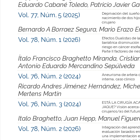
Eduardo Cabané Toledo, Patricio Javier G
Vol. 77, Núm. 5 (2025)
Deprivación del sueño
nacimiento de dos hij
cirujano
Bernardo A Borraez Segura, Mario Erazo Er
Vol. 78, Núm. 1 (2026)
Efectos Dualistas de la
bariátrica disminució
riesgo en cáncer esofa
Parte II factores de rie
Ítalo Francisco Braghetto Miranda, Cristia
Antonio Eduardo Mercandino Sepúlveda
Vol. 76, Núm. 2 (2024)
Aneurisma de arteria c
interna, caso clínico
Ricardo Andres Jiménez Hernández, Michel
Mertens Martin
Vol. 76, Núm. 3 (2024)
ESTÁ LA CIRUGÍA AC
JAQUE? Visión acerca 
cirujanos/as del futur
Italo Braghetto, Juan Hepp, Manuel Figue
Vol. 78, Núm. 2 (2026)
Integración del aprendi
evaluación basados en 
una implementación e