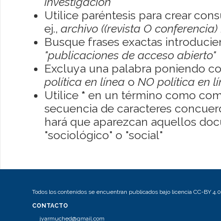
investigación
Utilice paréntesis para crear con
ej.,
archivo ((revista O conferencia)
Busque frases exactas introducien
"publicaciones de acceso abierto"
Excluya una palabra poniendo co
política en línea
o
NO política en l
Utilice
*
en un término como como
secuencia de caracteres concuerde
hará que aparezcan aquellos do
"sociológico" o "social"
Todos los contenidos se encuentran publicados bajo licencia CC-BY 4.0
CONTACTO
jyarmuched@gmail.com