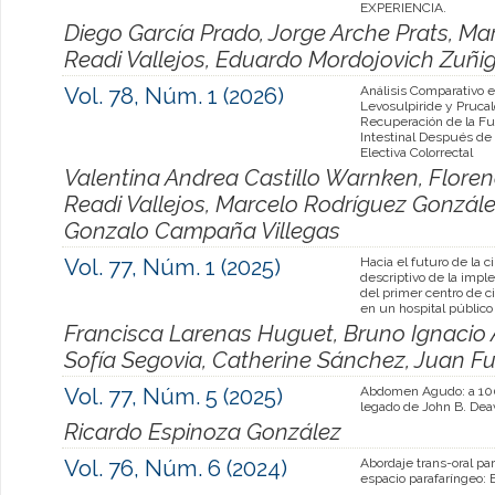
EXPERIENCIA.
Diego García Prado, Jorge Arche Prats, Ma
Readi Vallejos, Eduardo Mordojovich Zuñi
Vol. 78, Núm. 1 (2026)
Análisis Comparativo 
Levosulpiride y Prucal
Recuperación de la Fu
Intestinal Después de
Electiva Colorrectal
Valentina Andrea Castillo Warnken, Florenc
Readi Vallejos, Marcelo Rodríguez Gonzál
Gonzalo Campaña Villegas
Vol. 77, Núm. 1 (2025)
Hacia el futuro de la ci
descriptivo de la imp
del primer centro de ci
en un hospital público
Francisca Larenas Huguet, Bruno Ignacio
Sofía Segovia, Catherine Sánchez, Juan Fu
Vol. 77, Núm. 5 (2025)
Abdomen Agudo: a 100
legado de John B. Dea
Ricardo Espinoza González
Vol. 76, Núm. 6 (2024)
Abordaje trans-oral pa
espacio parafaríngeo: 