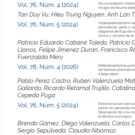
Vol. 76, Núm. 4 (2024)
Intususcepción intesti
cirugía de trauma abd
Tan Duy Vu, Hieu Trung Nguyen, Anh Lan 
Vol. 76, Núm. 5 (2024)
Hiperparatiroidismo re
persistente. parte 2: a
diagrama de flujo de 
clínico y revisión de la 
Patricio Eduardo Cabané Toledo, Patricio 
Llanos, Felipe Jimenez Duran, Francisco 
Fuenzalida Mery
Vol. 78, Núm. 4 (2026)
Metastasectomía pulmo
de factores pronóstico
a largo plazo
Pablo Perez Castro, Ruben Valenzuela Ma
Gallardo, Ricardo Retamal Trujillo, Catalin
Cepeda Puga
Vol. 76, Núm. 5 (2024)
Reconstrucción del co
pezón en pacientes tr
Descripción de una mo
la técnica quirúrgica.
Brenda Gámez, Diego Valenzuela, Carlos D
Sergio Sepúlveda, Claudia Albornoz