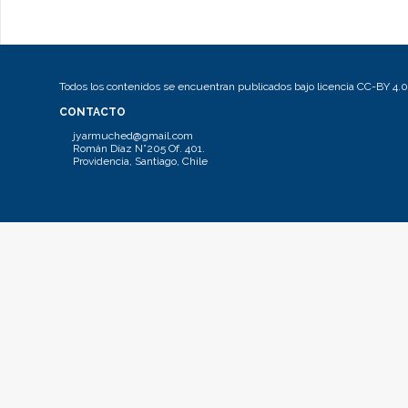
Todos los contenidos se encuentran publicados bajo licencia CC-BY 4.0
CONTACTO
jyarmuched@gmail.com
Román Díaz N°205 Of. 401.
Providencia, Santiago, Chile