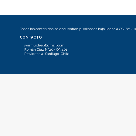
Todos los contenidos se encuentran publicados bajo licencia CC-BY 4.0
CONTACTO
jyarmuched@gmail.com
Román Díaz N°205 Of. 401.
Providencia, Santiago, Chile