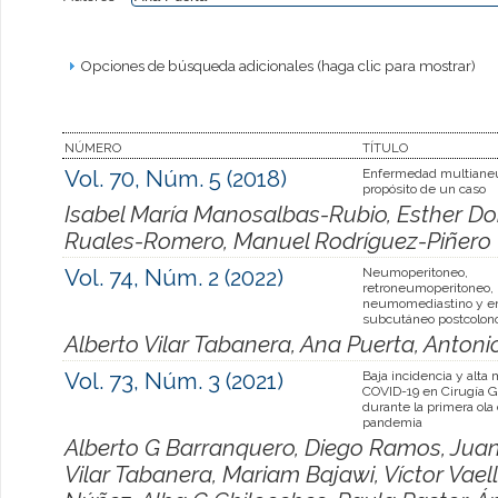
Opciones de búsqueda adicionales (haga clic para mostrar)
NÚMERO
TÍTULO
Vol. 70, Núm. 5 (2018)
Enfermedad multianeu
propósito de un caso
Isabel María Manosalbas-Rubio, Esther Do
Ruales-Romero, Manuel Rodríguez-Piñero
Vol. 74, Núm. 2 (2022)
Neumoperitoneo,
retroneumoperitoneo,
neumomediastino y e
subcutáneo postcolon
Alberto Vilar Tabanera, Ana Puerta, Anton
Vol. 73, Núm. 3 (2021)
Baja incidencia y alta 
COVID-19 en Cirugía G
durante la primera ola 
pandemia
Alberto G Barranquero, Diego Ramos, Juan
Vilar Tabanera, Mariam Bajawi, Víctor Vaell