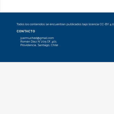
Todos los contenidos se encuentran publicados bajo licencia CC-BY 4.0
CONTACTO
jyarmuched@gmail.com
Román Díaz N°205 Of. 401.
Providencia, Santiago, Chile