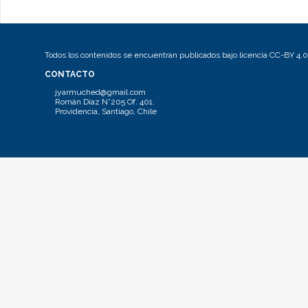
Todos los contenidos se encuentran publicados bajo licencia CC-BY 4.0
CONTACTO
jyarmuched@gmail.com
Román Díaz N°205 Of. 401.
Providencia, Santiago, Chile