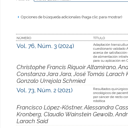
Opciones de búsqueda adicionales (haga clic para mostrar)
NÚMERO
TÍTULO
Vol. 76, Núm. 3 (2024)
Adaptación transcultur
cuestionario validad
acerca de satisfacción 
de alimentación intraho
para su aplicación en 
Christophe Francis Riquoir Altamirano, Andr
Constanza Jara Jara, José Tomás Larach Ka
Gonzalo Urrejola Schmied
Vol. 73, Núm. 2 (2021)
Resultados quirúrgico
oncológicos de pacien
por cáncer de recto co
robótica
Francisco López-Köstner, Alessandra Cassa
Kronberg, Claudio Wainstein Gewolb, Andr
Larach Said