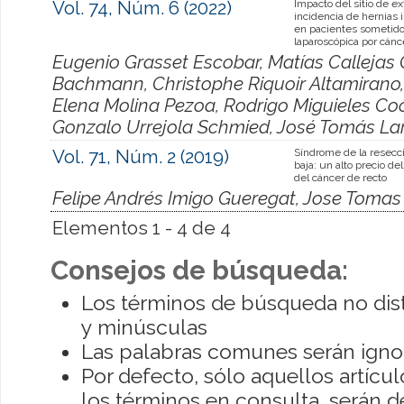
Vol. 74, Núm. 6 (2022)
Impacto del sitio de ex
incidencia de hernias 
en pacientes sometido
laparoscópica por cánce
Eugenio Grasset Escobar, Matías Callejas
Bachmann, Christophe Riquoir Altamirano, A
Elena Molina Pezoa, Rodrigo Miguieles Cocc
Gonzalo Urrejola Schmied, José Tomás La
Vol. 71, Núm. 2 (2019)
Síndrome de la resecci
baja: un alto precio de
del cáncer de recto
Felipe Andrés Imigo Gueregat, Jose Tomas
Elementos 1 - 4 de 4
Consejos de búsqueda:
Los términos de búsqueda no dis
y minúsculas
Las palabras comunes serán igno
Por defecto, sólo aquellos artíc
los términos en consulta, serán de