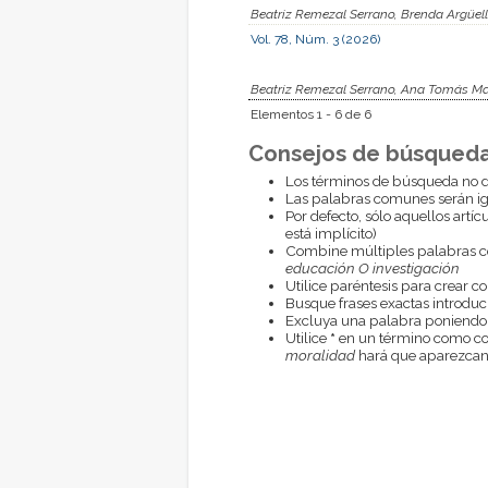
Beatriz Remezal Serrano, Brenda Argüell
Vol. 78, Núm. 3 (2026)
Beatriz Remezal Serrano, Ana Tomás Mar
Elementos 1 - 6 de 6
Consejos de búsqueda
Los términos de búsqueda no d
Las palabras comunes serán i
Por defecto, sólo aquellos artí
está implícito)
Combine múltiples palabras 
educación O investigación
Utilice paréntesis para crear c
Busque frases exactas introduci
Excluya una palabra poniendo
Utilice
*
en un término como com
moralidad
hará que aparezcan 