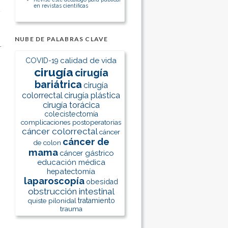
en revistas científicas
NUBE DE PALABRAS CLAVE
calidad de vida
COVID-19
cirugía
cirugía
bariátrica
cirugía
colorrectal
cirugía plástica
cirugía torácica
colecistectomía
complicaciones postoperatorias
cáncer colorrectal
cáncer
cáncer de
de colon
mama
cáncer gástrico
educación médica
hepatectomía
laparoscopía
obesidad
obstrucción intestinal
quiste pilonidal
tratamiento
trauma