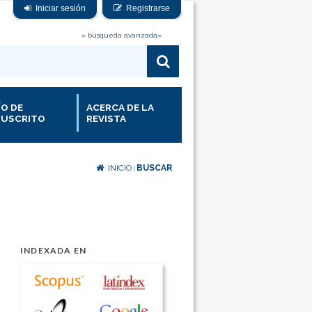
Iniciar sesión
Registrarse
» búsqueda avanzada«
ÍO DE
ACERCA DE LA
USCRITO
REVISTA
INICIO
BUSCAR
|
INDEXADA EN