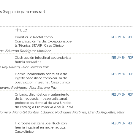
 (haga clic para mostrar)
TÍTULO
Divertículo Rectal como
RESUMEN
PDF
Complicación Tardía Excepcional de
la Técnica STARR: Caso Clínico
Paz, Eduardo Rodríguez Martínez
Obstrucción intestinal secundaria a
RESUMEN
PDF
hernia obturatriz
 Rey Riveiro, Pilar Serrano Paz
Hernia incarcerada sobre sitio de
RESUMEN
PDF
injerto óseo ilíaco como causa de
obstrucción intestinal: Caso clínico
avarro Rodríguez, Pilar Serrano Paz
Cribado, diagnóstico y tratamiento
RESUMEN
PDF
de la neoplasia intraepitelial anal:
protocolo asistencial de una Unidad
de Patología Preinvasiva Anal (UPPA)
mero, Maria Gil Santos, Eduardo Rodríguez Martínez, Brenda Argüelles, Pilar
Hidrocele del canal de Nuck con
RESUMEN
PDF
hernia inguinal en mujer adulta:
Caso clínico