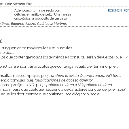
es, Pilar Serrano Paz
Adenocarcinoma de recto con
RESUMEN
PDF
células en anillo de sello. Una rareza
oncológica: a propósito de un caso
tínez, Eduardo Alberto Rodríguez Martínez
:
istinguen entre mayúsculas y minúsculas
gnoradas
culos que contengan
todos
los términos en consulta, serán devueltos (p. ej.:
Y
con
O
para encontrar artículos que contengan cualquier término; p. ej.,
onsultas más complejas; p. ej.,
archivo ((revista O conferencia) NO tesis)
endo comillas; p.ej,
"publicaciones de acceso abierto"
 como prefijo
-
o
NO
; p. ej.
-política en línea
o
NO política en línea
odín para que cualquier secuencia de caracteres concuerde; p. ej.,
soci*
aquellos documentos que contienen "sociológico" o "social"