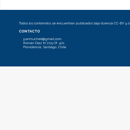
Todos los contenidos se encuentran publicados bajo licencia CC-BY 4.0
CONTACTO
jyarmuched@gmail.com
Román Díaz N°205 Of. 401.
Providencia, Santiago, Chile