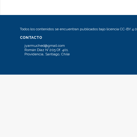
Todos los contenidos se encuentran publicados bajo licencia CC-BY 4.0
CONTACTO
jyarmuched@gmail.com
Román Díaz N°205 Of. 401.
Providencia, Santiago, Chile