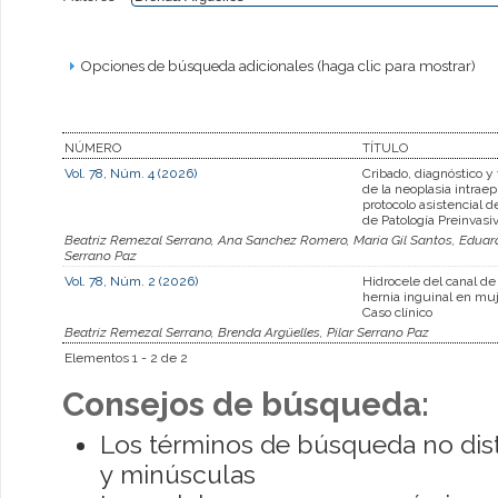
Opciones de búsqueda adicionales (haga clic para mostrar)
NÚMERO
TÍTULO
Vol. 78, Núm. 4 (2026)
Cribado, diagnóstico y
de la neoplasia intraepi
protocolo asistencial 
de Patología Preinvasi
Beatriz Remezal Serrano, Ana Sanchez Romero, Maria Gil Santos, Eduard
Serrano Paz
Vol. 78, Núm. 2 (2026)
Hidrocele del canal d
hernia inguinal en muj
Caso clínico
Beatriz Remezal Serrano, Brenda Argüelles, Pilar Serrano Paz
Elementos 1 - 2 de 2
Consejos de búsqueda:
Los términos de búsqueda no dis
y minúsculas