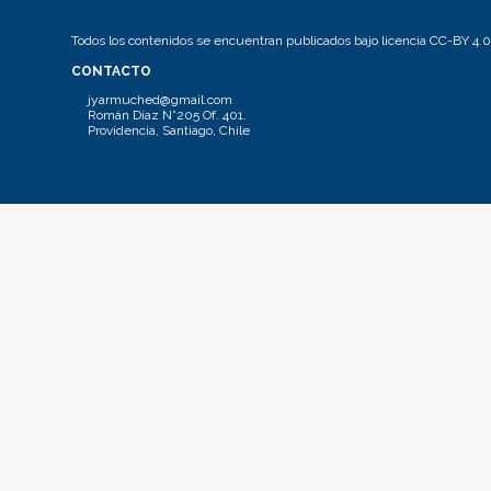
Todos los contenidos se encuentran publicados bajo licencia CC-BY 4.0
CONTACTO
jyarmuched@gmail.com
Román Díaz N°205 Of. 401.
Providencia, Santiago, Chile