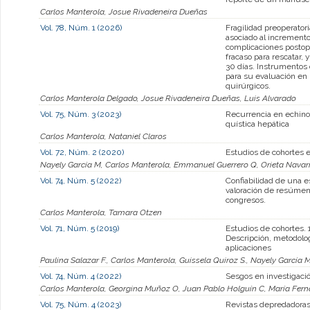
Carlos Manterola, Josue Rivadeneira Dueñas
Vol. 78, Núm. 1 (2026)
Fragilidad preoperator
asociado al incremento
complicaciones postope
fracaso para rescatar, 
30 días. Instrumentos 
para su evaluación en
quirúrgicos.
Carlos Manterola Delgado, Josue Rivadeneira Dueñas, Luis Alvarado
Vol. 75, Núm. 3 (2023)
Recurrencia en echino
quística hepática
Carlos Manterola, Nataniel Claros
Vol. 72, Núm. 2 (2020)
Estudios de cohortes 
Nayely García M, Carlos Manterola, Emmanuel Guerrero Q, Orieta Navarr
Vol. 74, Núm. 5 (2022)
Confiabilidad de una e
valoración de resúmen
congresos.
Carlos Manterola, Tamara Otzen
Vol. 71, Núm. 5 (2019)
Estudios de cohortes. 1
Descripción, metodolo
aplicaciones
Paulina Salazar F., Carlos Manterola, Guissela Quiroz S., Nayely García 
Vol. 74, Núm. 4 (2022)
Sesgos en investigaci
Carlos Manterola, Georgina Muñoz O, Juan Pablo Holguín C, María Fer
Vol. 75, Núm. 4 (2023)
Revistas depredadoras