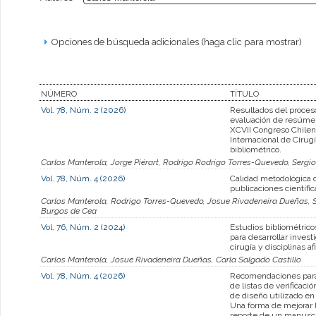
Opciones de búsqueda adicionales (haga clic para mostrar)
NÚMERO
TÍTULO
Vol. 78, Núm. 2 (2026)
Resultados del proces
evaluación de resúmen
XCVII Congreso Chilen
Internacional de Cirugí
bibliométrico.
Carlos Manterola, Jorge Piérart, Rodrigo Rodrigo Torres-Quevedo, Sergi
Vol. 78, Núm. 4 (2026)
Calidad metodológica 
publicaciones científic
Carlos Manterola, Rodrigo Torres-Quevedo, Josue Rivadeneira Dueñas, Se
Burgos de Cea
Vol. 76, Núm. 2 (2024)
Estudios bibliométrico
para desarrollar invest
cirugía y disciplinas af
Carlos Manterola, Josue Rivadeneira Dueñas, Carla Salgado Castillo
Vol. 78, Núm. 4 (2026)
Recomendaciones para 
de listas de verificaci
de diseño utilizado en
Una forma de mejorar l
reporte de un manuscri