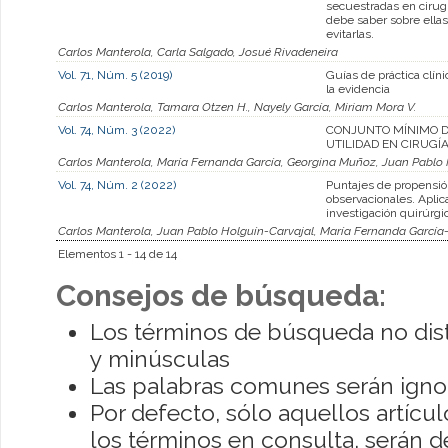
secuestradas en cirug
debe saber sobre ella
evitarlas.
Carlos Manterola, Carla Salgado, Josué Rivadeneira
Vol. 71, Núm. 5 (2019)
Guías de práctica clín
la evidencia
Carlos Manterola, Tamara Otzen H., Nayely García, Miriam Mora V.
Vol. 74, Núm. 3 (2022)
CONJUNTO MÍNIMO D
UTILIDAD EN CIRUGÍA
Carlos Manterola, María Fernanda García, Georgina Muñoz, Juan Pablo
Vol. 74, Núm. 2 (2022)
Puntajes de propensió
observacionales. Aplic
investigación quirúrgi
Carlos Manterola, Juan Pablo Holguín-Carvajal, María Fernanda García
Elementos 1 - 14 de 14
Consejos de búsqueda:
Los términos de búsqueda no dis
y minúsculas
Las palabras comunes serán igno
Por defecto, sólo aquellos artíc
los términos en consulta, serán de