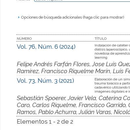
Opciones de búsqueda adicionales (haga clic para mostrar)
NÚMERO
TÍTULO
Vol. 76, Núm. 6 (2024)
Instalación de catéter
diálisis laparoscópico,
novedosa de aprendiza
learning
Felipe Andrés Farfán Flores, Jose Luis Qu
Ramírez, Francisco Riquelme Marín, Luis F
Vol. 73, Núm. 3 (2021)
Elaboración de un sim
trauma torácico a parti
cadavérico utilizando 
imágenes digitales e 
Sebastián Spoerer, Javier Vela, Caterina Co
Caro, Carlos Riquelme, Francisco Garrido,
Ramos, Pablo Achurra, Julián Varas, Nicol
Elementos 1 - 2 de 2